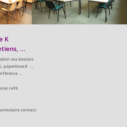
e K
etiens, …
 selon vos besoins
nc, paperboard ….
onférence …
ause café
formulaire contact